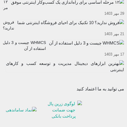
۱۲
کار های
مرحل
اینترنتی
29 مهر 1403
اساس
شوید
برای
فروش
راه‌ان
ندارید؟
یک
21 مهر 1403
10
کسب
تکنیک
WHMCS چیست و 3 دلیل
و
برای
استفاده از آن
کار
احیای
17 مهر 1403
اینترن
فروشگاه
موفق
به
اینترنتی
اب
شما
12
دی
آب
مد
03
و
می توانید به ما اعتماد کنید
تو
ک
و
کا
ای