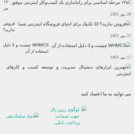
۱۲
کار های
مرحل
اینترنتی
29 مهر 1403
اساس
شوید
برای
فروش
راه‌ان
ندارید؟
یک
21 مهر 1403
10
کسب
تکنیک
WHMCS چیست و 3 دلیل
و
برای
استفاده از آن
کار
احیای
17 مهر 1403
اینترن
فروشگاه
موفق
به
اینترنتی
اب
شما
12
دی
آب
مد
03
و
می توانید به ما اعتماد کنید
تو
ک
و
کا
ای