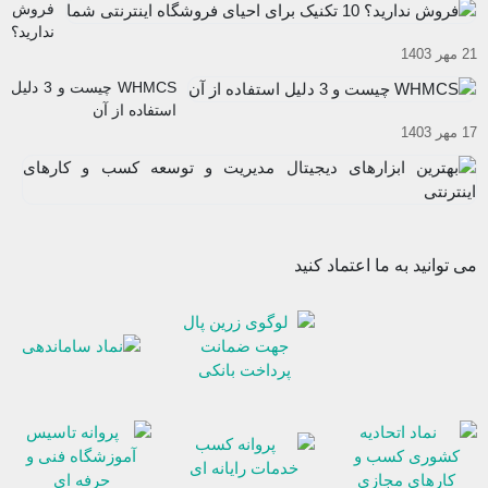
فروش
راه‌ان
ندارید؟
یک
21 مهر 1403
10
کسب
تکنیک
WHMCS چیست و 3 دلیل
و
برای
استفاده از آن
کار
احیای
17 مهر 1403
اینترن
فروشگاه
موفق
به
اینترنتی
اب
شما
12
دی
آب
مد
03
و
می توانید به ما اعتماد کنید
تو
ک
و
کا
ای