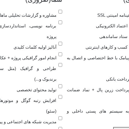
نامه امینتی SSL
مشاوره و گزارشات تحلیلی ماهان
 اعتماد الکترونیکی
برنامه نویسی، استانداردساز
 ستاد ساماندهی
پروژه
 کسب و کارهای اینترنتی
آنالیز اولیه کلمات کلیدی
پیامک با خط اختصاصی و اتصال به
انجام امور گرافیکی پروژه + عک
طراحی و گرافیک (مثل ست
رداخت بانکی
برندبوک و...)
پرداخت زرین پال + نماد ضمانت
تولید محتوای تخصصی
افزایش رتبه گوگل و موتوره
به سیستم های پستی داخلی و
(سئو)
مدیریت شبکه های اجتماعی و پی