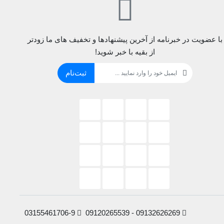
با عضویت در خبرنامه از آخرین پیشنهادها و تخفیف های ما زودتر
از بقیه با خبر شوید!
ثبت‌نام
03155461706-9
09132626269 - 09120265539