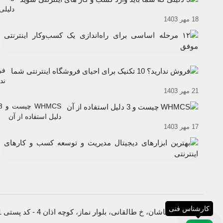
دلیلی
18 مهر 1403
که
شما
باید
وارد
کسب
فر
و کار
ند
های
21 مهر 1403
10
اینترن
تک
شوید
WHMCS چیس
بر
دلیل استفاده از آن
اح
17 مهر 1403
فر
این
شم
کارشناس فنی
نشانی: کاشان، خ طالقانی، بلوار نماز، کوچه اذان 4 - کد پستی 8716633811