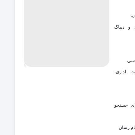
ه
ی و دیباگ
اسی
 اداری،
ای جستجو
ام رسان