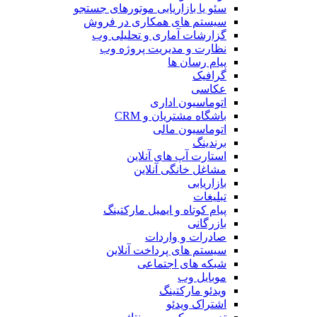
سئو یا بازاریابی موتورهای جستجو
سیستم های همکاری در فروش
گزارشات آماری و تحلیلی وب
نظارت و مدیریت پروژه وب
پیام رسان ها
گرافیک
عکاسی
اتوماسیون اداری
باشگاه مشتریان و CRM
اتوماسیون مالی
برندینگ
استارت آپ های آنلاین
مشاغل خانگی آنلاین
بازاریابی
تبلیغات
پیام کوتاه و ایمیل مارکتینگ
بازرگانی
صادرات و واردات
سیستم های پرداخت آنلاین
شبکه های اجتماعی
موبایل وب
ویدئو مارکتینگ
اشتراک ویدئو