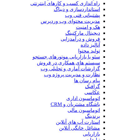
راه اندازی کسب و کارهای اینترنتی
استانداردسازی و دیباگ
پشتیبانی فنی وب
مدیریت محتوای وب وردپرس
هک و امنیت
دیجیتال مارکتینگ
فروش و درآمدزایی
آنالیز داده
تولید محتوا
سئو یا بازاریابی موتورهای جستجو
سیستم های همکاری در فروش
گزارشات آماری و تحلیلی وب
نظارت و مدیریت پروژه وب
پیام رسان ها
گرافیک
عکاسی
اتوماسیون اداری
باشگاه مشتریان و CRM
اتوماسیون مالی
برندینگ
استارت آپ های آنلاین
مشاغل خانگی آنلاین
بازاریابی
تبلیغات