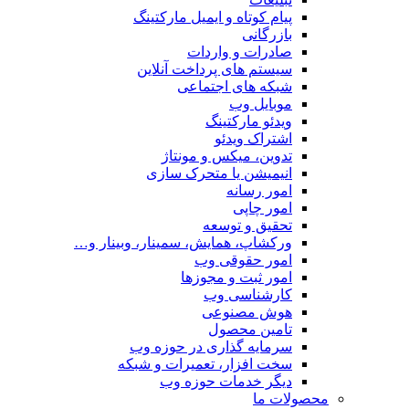
پیام کوتاه و ایمیل مارکتینگ
بازرگانی
صادرات و واردات
سیستم های پرداخت آنلاین
شبکه های اجتماعی
موبایل وب
ویدئو مارکتینگ
اشتراک ویدئو
تدوین، میکس و مونتاژ
انیمیشن یا متحرک سازی
امور رسانه
امور چاپی
تحقیق و توسعه
ورکشاپ، همایش، سمینار، وبینار و…
امور حقوقی وب
امور ثبت و مجوزها
کارشناسی وب
هوش مصنوعی
تامین محصول
سرمایه گذاری در حوزه وب
سخت افزار، تعمیرات و شبکه
دیگر خدمات حوزه وب
محصولات ما