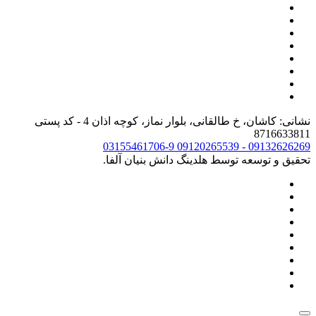
نشانی: کاشان، خ طالقانی، بلوار نماز، کوچه اذان 4 - کد پستی
8716633811
03155461706-9
09132626269 - 09120265539
تحقیق و توسعه توسط هلدینگ دانش بنیان آلفا.