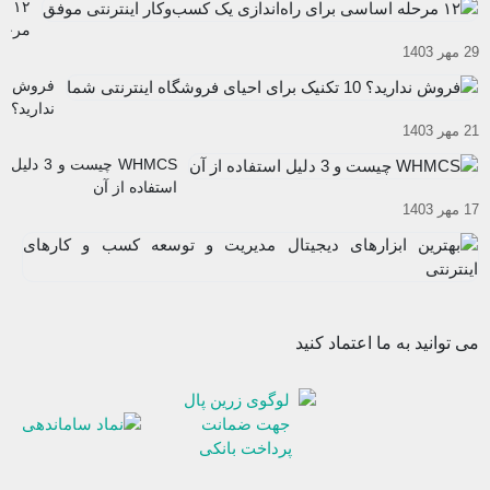
۱۲
کار های
مرحل
اینترنتی
29 مهر 1403
اساس
شوید
برای
فروش
راه‌ان
ندارید؟
یک
21 مهر 1403
10
کسب
تکنیک
WHMCS چیست و 3 دلیل
و
برای
استفاده از آن
کار
احیای
17 مهر 1403
اینترن
فروشگاه
موفق
به
اینترنتی
اب
شما
12
دی
آب
مد
03
و
می توانید به ما اعتماد کنید
تو
ک
و
کا
ای