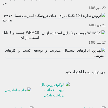
کار های
مرحل
اینترنتی
29 مهر 1403
اساس
شوید
برای
فروش
راه‌ان
ندارید؟
یک
21 مهر 1403
10
کسب
تکنیک
WHMCS چیست و 3 دلیل
و
برای
استفاده از آن
کار
احیای
17 مهر 1403
اینترن
فروشگاه
موفق
به
اینترنتی
اب
شما
12
دی
آب
مد
03
و
می توانید به ما اعتماد کنید
تو
ک
و
کا
ای