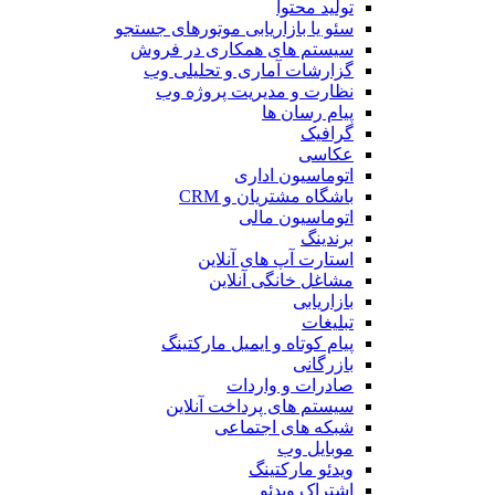
تولید محتوا
سئو یا بازاریابی موتورهای جستجو
سیستم های همکاری در فروش
گزارشات آماری و تحلیلی وب
نظارت و مدیریت پروژه وب
پیام رسان ها
گرافیک
عکاسی
اتوماسیون اداری
باشگاه مشتریان و CRM
اتوماسیون مالی
برندینگ
استارت آپ های آنلاین
مشاغل خانگی آنلاین
بازاریابی
تبلیغات
پیام کوتاه و ایمیل مارکتینگ
بازرگانی
صادرات و واردات
سیستم های پرداخت آنلاین
شبکه های اجتماعی
موبایل وب
ویدئو مارکتینگ
اشتراک ویدئو