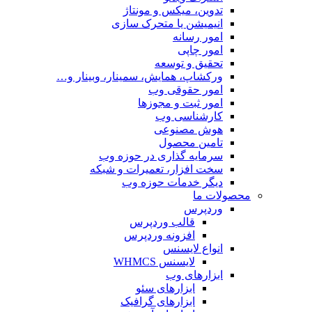
تدوین، میکس و مونتاژ
انیمیشن یا متحرک سازی
امور رسانه
امور چاپی
تحقیق و توسعه
ورکشاپ، همایش، سمینار، وبینار و…
امور حقوقی وب
امور ثبت و مجوزها
کارشناسی وب
هوش مصنوعی
تامین محصول
سرمایه گذاری در حوزه وب
سخت افزار، تعمیرات و شبکه
دیگر خدمات حوزه وب
محصولات ما
وردپرس
قالب وردپرس
افزونه وردپرس
انواع لایسنس
لایسنس WHMCS
ابزارهای وب
ابزارهای سئو
ابزارهای گرافیک