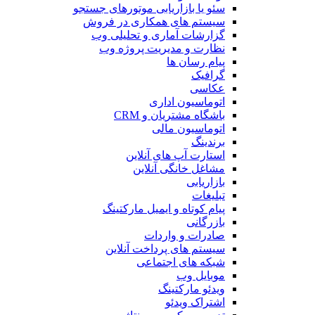
سئو یا بازاریابی موتورهای جستجو
سیستم های همکاری در فروش
گزارشات آماری و تحلیلی وب
نظارت و مدیریت پروژه وب
پیام رسان ها
گرافیک
عکاسی
اتوماسیون اداری
باشگاه مشتریان و CRM
اتوماسیون مالی
برندینگ
استارت آپ های آنلاین
مشاغل خانگی آنلاین
بازاریابی
تبلیغات
پیام کوتاه و ایمیل مارکتینگ
بازرگانی
صادرات و واردات
سیستم های پرداخت آنلاین
شبکه های اجتماعی
موبایل وب
ویدئو مارکتینگ
اشتراک ویدئو