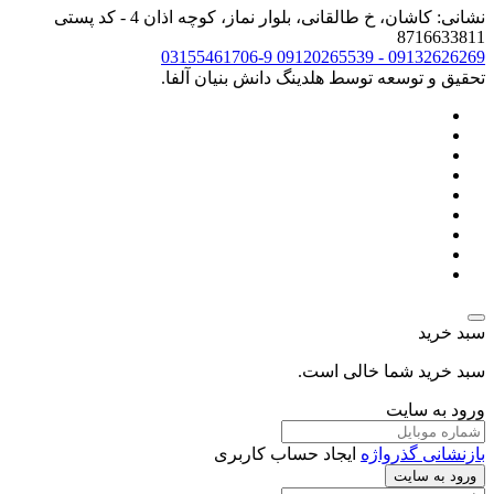
نشانی: کاشان، خ طالقانی، بلوار نماز، کوچه اذان 4 - کد پستی
8716633811
03155461706-9
09132626269 - 09120265539
تحقیق و توسعه توسط هلدینگ دانش بنیان آلفا.
سبد خرید
سبد خرید شما خالی است.
ورود به سایت
بازنشانی گذرواژه
ایجاد حساب کاربری
ورود به سایت