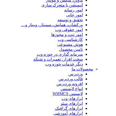
تدوین، میکس و مونتاژ
انیمیشن یا متحرک سازی
امور رسانه
امور چاپی
تحقیق و توسعه
ورکشاپ، همایش، سمینار، وبینار و…
امور حقوقی وب
امور ثبت و مجوزها
کارشناسی وب
هوش مصنوعی
تامین محصول
سرمایه گذاری در حوزه وب
سخت افزار، تعمیرات و شبکه
دیگر خدمات حوزه وب
محصولات ما
وردپرس
قالب وردپرس
افزونه وردپرس
انواع لایسنس
لایسنس WHMCS
ابزارهای وب
ابزارهای سئو
ابزارهای گرافیک
ابزارهای آموزشی