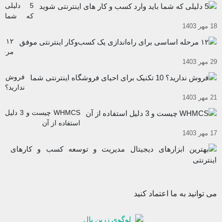
5 دلیلی
که شما
18 مهر 1403
باید وارد
کسب و
۱۲
کار های
مرحل
اینترنتی
29 مهر 1403
اساس
شوید
برای
فروش
راه‌ان
ندارید؟
یک
21 مهر 1403
10
کسب
تکنیک
WHMCS چیست و 3 دلیل
و
برای
استفاده از آن
کار
احیای
17 مهر 1403
اینترن
فروشگاه
موفق
به
اینترنتی
اب
شما
12
دی
آب
مد
03
و
می توانید به ما اعتماد کنید
تو
ک
و