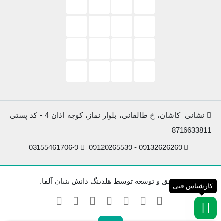
نشانی: کاشان، خ طالقانی، بلوار نماز، کوچه اذان 4 - کد پستی
8716633811
03155461706-9
09132626269 - 09120265539
تحقیق و توسعه توسط هلدینگ دانش بنیان آلفا.
کارشناس فنی