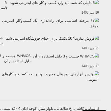
5
دلیلی
18 مهر 1403
که
شما
باید
وارد
کسب
فر
و کار
ند
های
21 مهر 1403
10
اینترن
تک
شوید
WHMCS چیس
بر
دلیل استفاده از آن
اح
17 مهر 1403
فر
این
شم
نشانی: کاشان، خ طالقانی، بلوار نماز، کوچه اذان 4 - کد پستی 8716633811