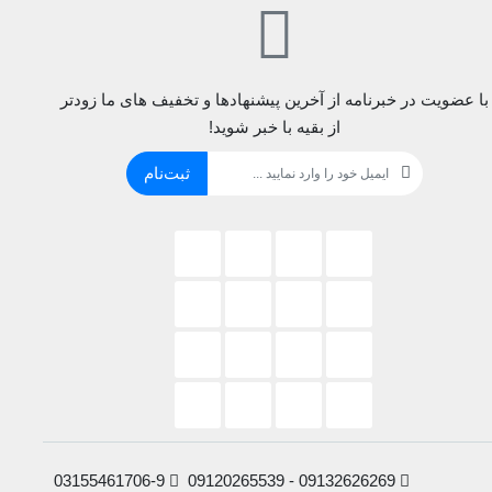
با عضویت در خبرنامه از آخرین پیشنهادها و تخفیف های ما زودتر
از بقیه با خبر شوید!
ثبت‌نام
03155461706-9
09132626269 - 09120265539