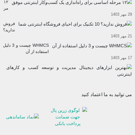
۱۲
کار های
مرحل
اینترنتی
29 مهر 1403
اساس
شوید
برای
فروش
راه‌ان
ندارید؟
یک
21 مهر 1403
10
کسب
تکنیک
WHMCS چیست و 3 دلیل
و
برای
استفاده از آن
کار
احیای
17 مهر 1403
اینترن
فروشگاه
موفق
به
اینترنتی
اب
شما
12
دی
آب
مد
03
و
می توانید به ما اعتماد کنید
تو
ک
و
کا
ای