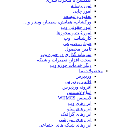
انیمیشن یا متحرک سازی
امور رسانه
امور چاپی
تحقیق و توسعه
ورکشاپ، همایش، سمینار، وبینار و…
امور حقوقی وب
امور ثبت و مجوزها
کارشناسی وب
هوش مصنوعی
تامین محصول
سرمایه گذاری در حوزه وب
سخت افزار، تعمیرات و شبکه
دیگر خدمات حوزه وب
محصولات ما
وردپرس
قالب وردپرس
افزونه وردپرس
انواع لایسنس
لایسنس WHMCS
ابزارهای وب
ابزارهای سئو
ابزارهای گرافیک
ابزارهای آموزشی
ابزارهای شبکه های اجتماعی