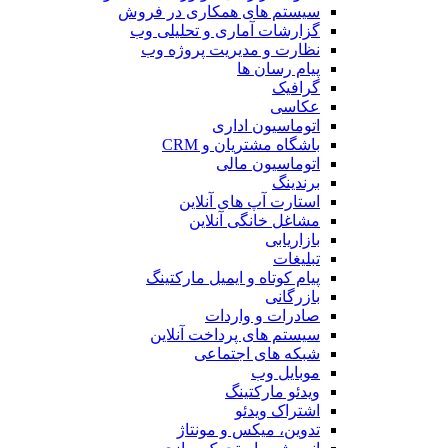
سیستم های همکاری در فروش
گزارشات آماری و تحلیلی وب
نظارت و مدیریت پروژه وب
پیام رسان ها
گرافیک
عکاسی
اتوماسیون اداری
باشگاه مشتریان و CRM
اتوماسیون مالی
برندینگ
استارت آپ های آنلاین
مشاغل خانگی آنلاین
بازاریابی
تبلیغات
پیام کوتاه و ایمیل مارکتینگ
بازرگانی
صادرات و واردات
سیستم های پرداخت آنلاین
شبکه های اجتماعی
موبایل وب
ویدئو مارکتینگ
اشتراک ویدئو
تدوین، میکس و مونتاژ