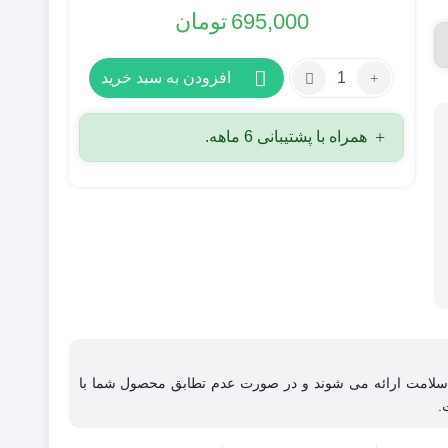
695,000
تومان
تعداد:
افزودن به سبد خرید
افزونه
WPML
همراه با پشتیبانی 6 ماهه.
|
پلاگین
چند
زبانه
سایت
WPML
Multilingual
CMS
سلامت ارائه می شوند و در صورت عدم تطابق محصول شما با